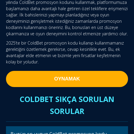
yılında ColdBet promosyon kodunu kullanmak, platformumuza
başlamanızı daha avantajlı hale getiren özel tekliflere erişmenizi
sağlar. İlk bahislerinizi yapmayı planladığınız veya oyun
deneyiminizi genişletmek istediğiniz zamanlarda promosyon
kodlarını kullanmanızı öneririz. Bu, bonusları en üst düzeye
çıkarmanıza ve oyun deneyimini kontrol etmenize yardımcı olur.
2025’te bir ColdBet promosyon kodu kullanıp kullanmamanız
gerektiğini özetlemek gerekirse, cevap kesinlikle evet. Bu, ek
avantajlar elde etmenin ve bizimle yeni fırsatlar keşfetmenin
kolay bir yoludur.
OYNAMAK
COLDBET SIKÇA SORULAN
SORULAR