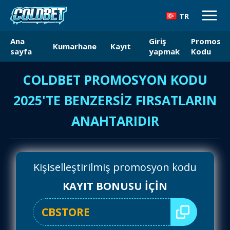
TR
Ana
Giriş
Promosy
Kumarhane
Kayıt
sayfa
yapmak
Kodu
COLDBET PROMOSYON KODU
2025'TE BENZERSIZ FIRSATLARIN
ANAHTARIDIR
Kişiselleştirilmiş promosyon kodu
KAYIT BONUSU IÇIN
CBSTORE