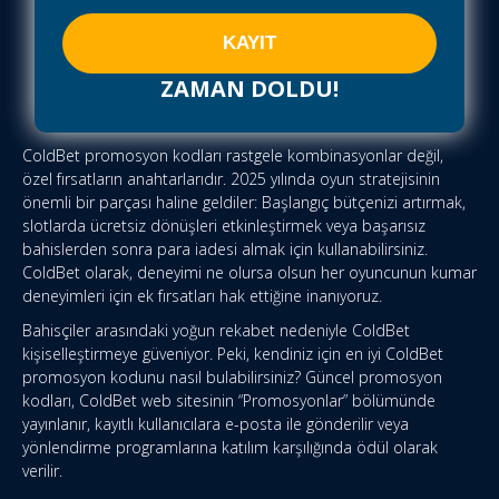
KAYIT
ZAMAN DOLDU!
ColdBet promosyon kodları rastgele kombinasyonlar değil,
özel fırsatların anahtarlarıdır. 2025 yılında oyun stratejisinin
önemli bir parçası haline geldiler: Başlangıç bütçenizi artırmak,
slotlarda ücretsiz dönüşleri etkinleştirmek veya başarısız
bahislerden sonra para iadesi almak için kullanabilirsiniz.
ColdBet olarak, deneyimi ne olursa olsun her oyuncunun kumar
deneyimleri için ek fırsatları hak ettiğine inanıyoruz.
Bahisçiler arasındaki yoğun rekabet nedeniyle ColdBet
kişiselleştirmeye güveniyor. Peki, kendiniz için en iyi ColdBet
promosyon kodunu nasıl bulabilirsiniz? Güncel promosyon
kodları, ColdBet web sitesinin “Promosyonlar” bölümünde
yayınlanır, kayıtlı kullanıcılara e-posta ile gönderilir veya
yönlendirme programlarına katılım karşılığında ödül olarak
verilir.