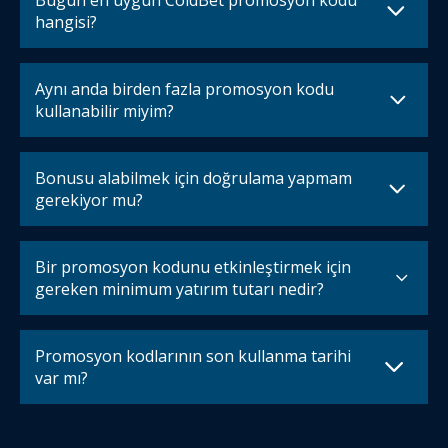
Bugün en uygun ColdBet promosyon kodu
hangisi?
Aynı anda birden fazla promosyon kodu
kullanabilir miyim?
Bonusu alabilmek için doğrulama yapmam
gerekiyor mu?
Bir promosyon kodunu etkinleştirmek için
gereken minimum yatırım tutarı nedir?
Promosyon kodlarının son kullanma tarihi
var mı?