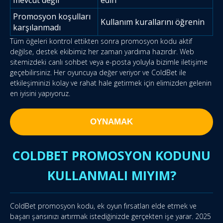
mevcut değil
edin
Promosyon koşulları
Kullanım kurallarını öğrenin
karşılanmadı
Tüm öğeleri kontrol ettikten sonra promosyon kodu aktif
değilse, destek ekibimiz her zaman yardıma hazırdır. Web
sitemizdeki canlı sohbet veya e-posta yoluyla bizimle iletişime
geçebilirsiniz. Her oyuncuya değer veriyor ve ColdBet ile
etkileşiminizi kolay ve rahat hale getirmek için elimizden gelenin
en iyisini yapıyoruz.
OYNAMAK
COLDBET PROMOSYON KODUNU
KULLANMALI MIYIM?
ColdBet promosyon kodu, ek oyun fırsatları elde etmek ve
başarı şansınızı artırmak istediğinizde gerçekten işe yarar. 2025