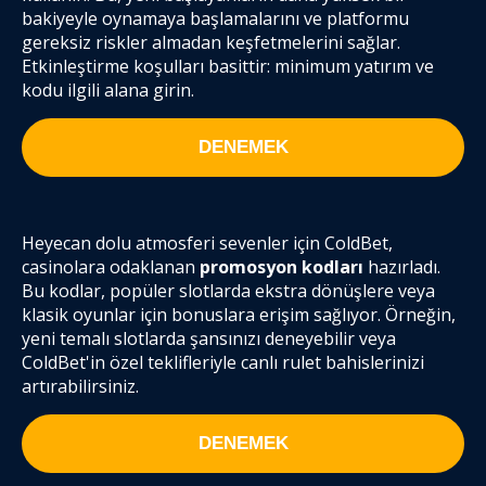
bakiyeyle oynamaya başlamalarını ve platformu
gereksiz riskler almadan keşfetmelerini sağlar.
Etkinleştirme koşulları basittir: minimum yatırım ve
kodu ilgili alana girin.
DENEMEK
Heyecan dolu atmosferi sevenler için ColdBet,
casinolara odaklanan
promosyon kodları
hazırladı.
Bu kodlar, popüler slotlarda ekstra dönüşlere veya
klasik oyunlar için bonuslara erişim sağlıyor. Örneğin,
yeni temalı slotlarda şansınızı deneyebilir veya
ColdBet'in özel teklifleriyle canlı rulet bahislerinizi
artırabilirsiniz.
DENEMEK