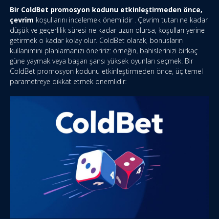
Bir ColdBet promosyon kodunu etkinleştirmeden önce,
çevrim
koşullarını incelemek önemlidir . Çevrim tutarı ne kadar
düşük ve geçerlilik süresi ne kadar uzun olursa, koşulları yerine
getirmek o kadar kolay olur. ColdBet olarak, bonusların
kullanımını planlamanızı öneririz: örneğin, bahislerinizi birkaç
güne yaymak veya başarı şansı yüksek oyunları seçmek. Bir
ColdBet promosyon kodunu etkinleştirmeden önce, üç temel
parametreye dikkat etmek önemlidir: