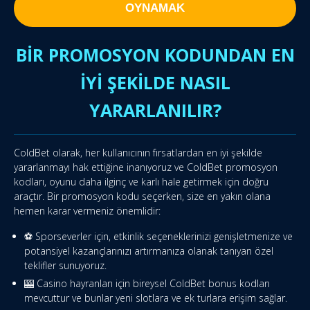
OYNAMAK
BIR PROMOSYON KODUNDAN EN
IYI ŞEKILDE NASIL
YARARLANILIR?
ColdBet olarak, her kullanıcının fırsatlardan en iyi şekilde
yararlanmayı hak ettiğine inanıyoruz ve ColdBet promosyon
kodları, oyunu daha ilginç ve karlı hale getirmek için doğru
araçtır. Bir promosyon kodu seçerken, size en yakın olana
hemen karar vermeniz önemlidir:
⚽ Sporseverler için, etkinlik seçeneklerinizi genişletmenize ve
potansiyel kazançlarınızı artırmanıza olanak tanıyan özel
teklifler sunuyoruz.
🎰 Casino hayranları için bireysel ColdBet bonus kodları
mevcuttur ve bunlar yeni slotlara ve ek turlara erişim sağlar.