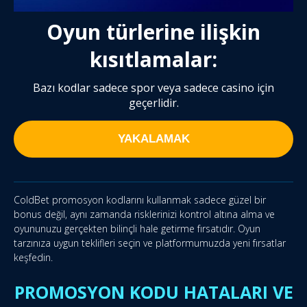
Oyun türlerine ilişkin
kısıtlamalar:
Bazı kodlar sadece spor veya sadece casino için
geçerlidir.
YAKALAMAK
ColdBet promosyon kodlarını kullanmak sadece güzel bir
bonus değil, aynı zamanda risklerinizi kontrol altına alma ve
oyununuzu gerçekten bilinçli hale getirme fırsatıdır. Oyun
tarzınıza uygun teklifleri seçin ve platformumuzda yeni fırsatlar
keşfedin.
PROMOSYON KODU HATALARI VE