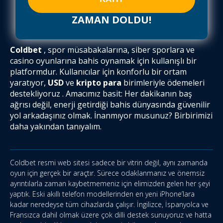
ZAMAN DOLDU!
Coldbet
, spor müsabakalarına, siber sporlara ve
casino oyunlarına bahis oynamak için kullanışlı bir
platformdur. Kullanıcılar için konforlu bir ortam
yaratıyor,
USD
ve
kripto para
birimleriyle ödemeleri
destekliyoruz . Amacımız basit: Her dakikanın baş
ağrısı değil, enerji getirdiği bahis dünyasında güvenilir
yol arkadaşınız olmak. İnanmıyor musunuz? Birbirimizi
daha yakından tanıyalım.
Coldbet resmi web sitesi sadece bir vitrin değil, aynı zamanda
oyun için gerçek bir araçtır. Sürece odaklanmanız ve önemsiz
ayrıntılarla zaman kaybetmemeniz için elimizden gelen her şeyi
yaptık. Eski akıllı telefon modellerinden en yeni iPhone’lara
kadar neredeyse tüm cihazlarda çalışır. İngilizce, İspanyolca ve
Fransızca dahil olmak üzere çok dilli destek sunuyoruz ve hatta