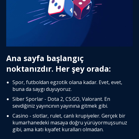
Ana sayfa başlangıç
noktanızdır. Her şey orada:
Spor, futboldan egzotik olana kadar. Evet, evet,
buna da saygı duyuyoruz.
Siber Sporlar - Dota 2, CS:GO, Valorant. En
sevdiğiniz yayıncının yayınına gitmek gibi.
Casino - slotlar, rulet, canlı krupiyeler. Gerçek bir
kumarhanedeki masaya doğru yürüyormuşsunuz
gibi, ama katı kıyafet kuralları olmadan.