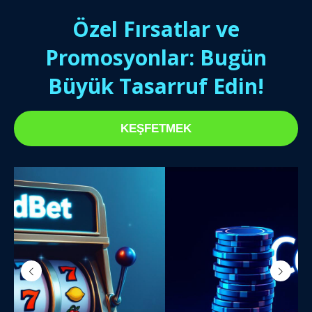
Özel Fırsatlar ve
Promosyonlar: Bugün
Büyük Tasarruf Edin!
KEŞFETMEK