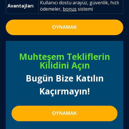
Kullanıcı dostu arayüz, güvenlik, hızlı
Avantajları
ödemeler,
bonus
sistemi
OYNAMAK
Muhteşem Tekliflerin
Kilidini Açın
Bugün Bize Katılın
Kaçırmayın!
OYNAMAK