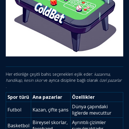
Her etkinliğe çeşitli bahis seçenekleri eşlik eder:
kazanma,
handikap, kesin skor
ve ayrıca disipline bağlı olarak
özel pazarlar
.
Spor türü
Ana pazarlar
Özellikler
Dünya çapındaki
Futbol
Kazan, çifte şans
liglerde mevcuttur
Bireysel skorlar,
Ayrıntılı çizimler
Basketbol
forehand
sunulmaktadır