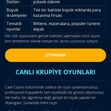
Slotları
yüksek ödeme
Büyük
Tek bir bahisle büyük miktarda para
ikramiyeler
kazanma fırsatı
Tematik
Mitlere, maceralara, popüler türlere
oyunlar
dayalı
Her slot, oyuncuların gerçek bahisler yapmadan önce oyunu
test etmelerine olanak tanıyan bir
demo sürümüne sahiptir.
OYNAMAK
CANLI KRUPIYE OYUNLARI
Canlı Casino bölümünde sadece bir oyun oynamıyorsunuz,
profesyonel krupiyelerle tam teşekküllü bir gösteri izliyorsunuz.
Her bahis, bir algoritma değil, gerçek bir kişiyle yapılan bir
diyalogdur. Şunlardan birini seçin: