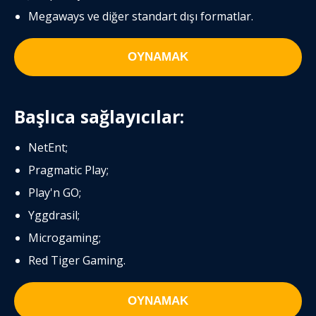
Megaways ve diğer standart dışı formatlar.
OYNAMAK
Başlıca sağlayıcılar:
NetEnt;
Pragmatic Play;
Play'n GO;
Yggdrasil;
Microgaming;
Red Tiger Gaming.
OYNAMAK