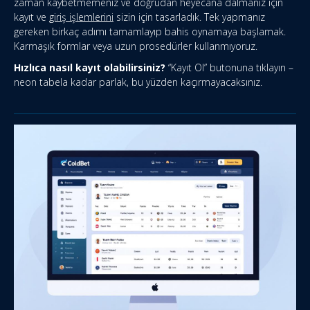
zaman kaybetmemeniz ve doğrudan heyecana dalmanız için
kayıt ve
giriş işlemlerini
sizin için tasarladık. Tek yapmanız
gereken birkaç adımı tamamlayıp bahis oynamaya başlamak.
Karmaşık formlar veya uzun prosedürler kullanmıyoruz.
Hızlıca nasıl kayıt olabilirsiniz?
“Kayıt Ol” butonuna tıklayın –
neon tabela kadar parlak, bu yüzden kaçırmayacaksınız.