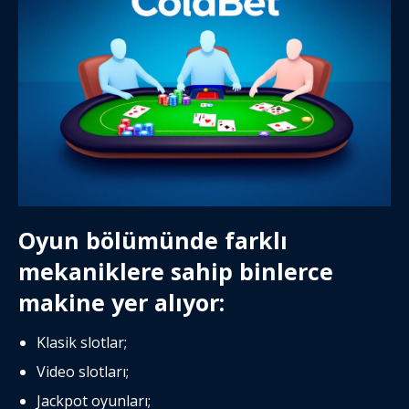
Oyun bölümünde farklı
mekaniklere sahip binlerce
makine yer alıyor:
Klasik slotlar;
Video slotları;
Jackpot oyunları;